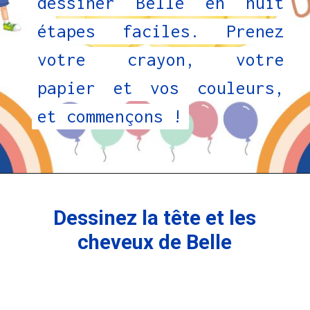
dessiner Belle en huit
dessiner Belle en huit
étapes faciles. Prenez
étapes faciles. Prenez
votre crayon, votre
votre crayon, votre
papier et vos couleurs,
papier et vos couleurs,
et commençons !
et commençons !
Dessinez la tête et les
cheveux de Belle