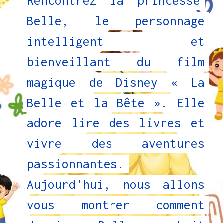
Rencontrez la princesse
Rencontrez la princesse
Belle, le personnage
Belle, le personnage
intelligent et
intelligent et
bienveillant du film
bienveillant du film
magique de Disney « La
magique de Disney « La
Belle et la Bête ». Elle
Belle et la Bête ». Elle
adore lire des livres et
adore lire des livres et
vivre des aventures
vivre des aventures
passionnantes.
passionnantes.
Aujourd'hui, nous allons
Aujourd'hui, nous allons
vous montrer comment
vous montrer comment