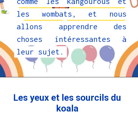
comme les kangourous et
comme les kangourous et
les wombats, et nous
les wombats, et nous
allons apprendre des
allons apprendre des
choses intéressantes à
choses intéressantes à
leur sujet.
leur sujet.
Les yeux et les sourcils du
koala