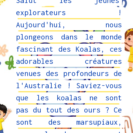
Salut les jeunes
Salut les jeunes
explorateurs !
explorateurs !
Aujourd'hui, nous
Aujourd'hui, nous
plongeons dans le monde
plongeons dans le monde
fascinant des Koalas, ces
fascinant des Koalas, ces
adorables créatures
adorables créatures
venues des profondeurs de
venues des profondeurs de
l'Australie ! Saviez-vous
l'Australie ! Saviez-vous
que les koalas ne sont
que les koalas ne sont
pas du tout des ours ? Ce
pas du tout des ours ? Ce
sont des marsupiaux,
sont des marsupiaux,