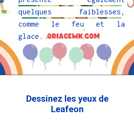
quelques faiblesses,
quelques faiblesses,
comme le feu et la
comme le feu et la
glace.
glace.
Dessinez les yeux de
Leafeon