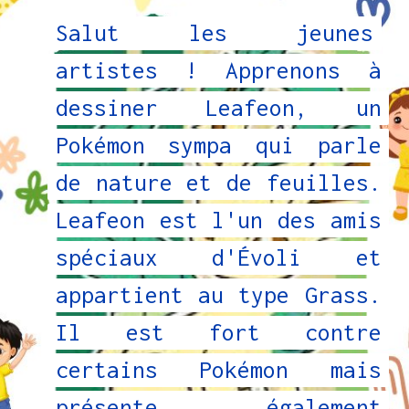
Salut les jeunes
Salut les jeunes
artistes ! Apprenons à
artistes ! Apprenons à
dessiner Leafeon, un
dessiner Leafeon, un
Pokémon sympa qui parle
Pokémon sympa qui parle
de nature et de feuilles.
de nature et de feuilles.
Leafeon est l'un des amis
Leafeon est l'un des amis
spéciaux d'Évoli et
spéciaux d'Évoli et
appartient au type Grass.
appartient au type Grass.
Il est fort contre
Il est fort contre
certains Pokémon mais
certains Pokémon mais
présente également
présente également