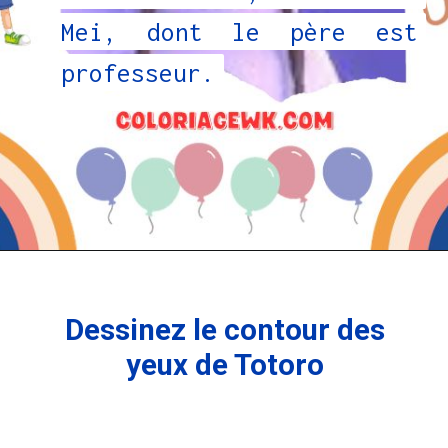
Mei, dont le père est
Mei, dont le père est
professeur.
professeur.
Dessinez le contour des
yeux de Totoro