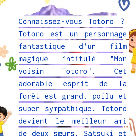
Connaissez-vous Totoro ?
Connaissez-vous Totoro ?
Totoro est un personnage
Totoro est un personnage
fantastique d'un film
fantastique d'un film
magique intitulé "Mon
magique intitulé "Mon
voisin Totoro". Cet
voisin Totoro". Cet
adorable esprit de la
adorable esprit de la
forêt est grand, poilu et
forêt est grand, poilu et
super sympathique. Totoro
super sympathique. Totoro
devient le meilleur ami
devient le meilleur ami
de deux sœurs, Satsuki et
de deux sœurs, Satsuki et