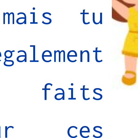
mais tu
mais tu
alement
alement
faits
faits
sur ces
sur ces