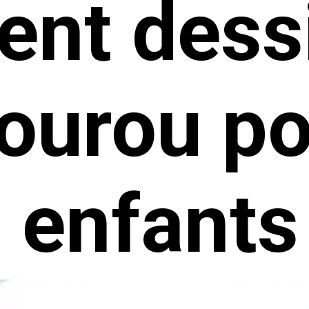
nt dessi
ourou po
enfants