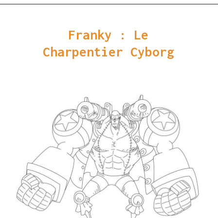
Ouverture
https://coloriagewk.com/wp-content/uploads/2023/08/Coloriage-One-Piece-85.jpg
Franky : Le
Charpentier Cyborg