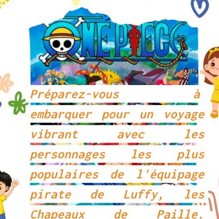
Préparez-vous à
Préparez-vous à
embarquer pour un voyage
embarquer pour un voyage
vibrant avec les
vibrant avec les
personnages les plus
personnages les plus
populaires de l'équipage
populaires de l'équipage
pirate de Luffy, les
pirate de Luffy, les
Chapeaux de Paille.
Chapeaux de Paille.