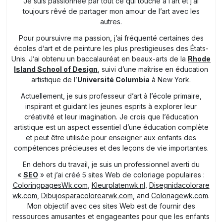
Je suis passionnée par tout ce qui touche à l’art et j’ai
toujours rêvé de partager mon amour de l’art avec les
autres.
Pour poursuivre ma passion, j’ai fréquenté certaines des
écoles d’art et de peinture les plus prestigieuses des États-
Unis. J’ai obtenu un baccalauréat en beaux-arts de la
Rhode
Island School of Design
, suivi d’une maîtrise en éducation
artistique de l’
Université Columbia
à New York.
Actuellement, je suis professeur d’art à l’école primaire,
inspirant et guidant les jeunes esprits à explorer leur
créativité et leur imagination. Je crois que l’éducation
artistique est un aspect essentiel d’une éducation complète
et peut être utilisée pour enseigner aux enfants des
compétences précieuses et des leçons de vie importantes.
En dehors du travail, je suis un professionnel averti du
«
SEO
» et j’ai créé 5 sites Web de coloriage populaires :
ColoringpagesWk.com
,
Kleurplatenwk.nl
,
Disegnidacolorare
wk.com
,
Dibujosparacolorearwk.com
, and
Coloriagewk.com
.
Mon objectif avec ces sites Web est de fournir des
ressources amusantes et engageantes pour que les enfants