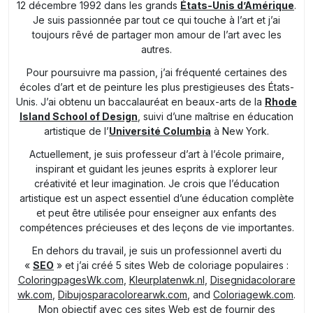
12 décembre 1992 dans les grands
États-Unis d’Amérique
.
Je suis passionnée par tout ce qui touche à l’art et j’ai
toujours rêvé de partager mon amour de l’art avec les
autres.
Pour poursuivre ma passion, j’ai fréquenté certaines des
écoles d’art et de peinture les plus prestigieuses des États-
Unis. J’ai obtenu un baccalauréat en beaux-arts de la
Rhode
Island School of Design
, suivi d’une maîtrise en éducation
artistique de l’
Université Columbia
à New York.
Actuellement, je suis professeur d’art à l’école primaire,
inspirant et guidant les jeunes esprits à explorer leur
créativité et leur imagination. Je crois que l’éducation
artistique est un aspect essentiel d’une éducation complète
et peut être utilisée pour enseigner aux enfants des
compétences précieuses et des leçons de vie importantes.
En dehors du travail, je suis un professionnel averti du
«
SEO
» et j’ai créé 5 sites Web de coloriage populaires :
ColoringpagesWk.com
,
Kleurplatenwk.nl
,
Disegnidacolorare
wk.com
,
Dibujosparacolorearwk.com
, and
Coloriagewk.com
.
Mon objectif avec ces sites Web est de fournir des