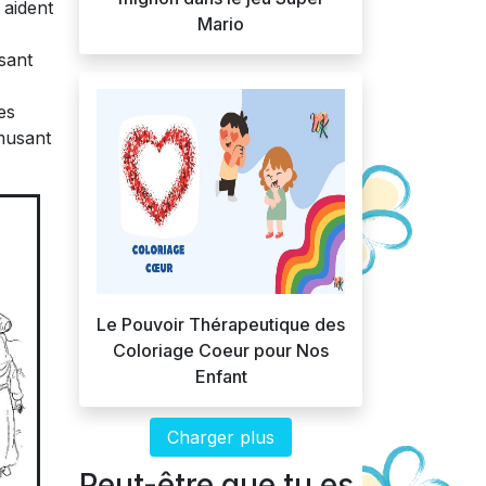
 aident
Mario
ssant
es
amusant
Le Pouvoir Thérapeutique des
Coloriage Coeur pour Nos
Enfant
Charger plus
Peut-être que tu es