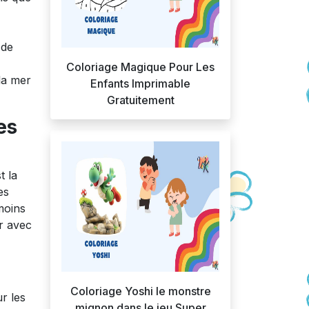
 de
Coloriage Magique Pour Les
 la mer
Enfants Imprimable
Gratuitement
es
t la
es
moins
er avec
Coloriage Yoshi le monstre
r les
mignon dans le jeu Super