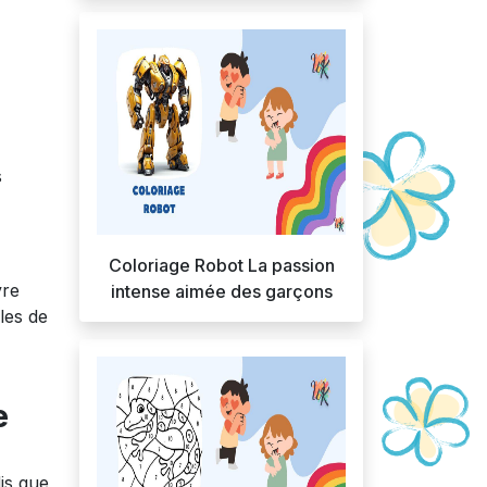
s
Coloriage Robot La passion
vre
intense aimée des garçons
les de
e
is que