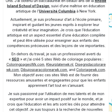
Unis. J’ai obtenu un baccalauréat en beaux-arts de la
Rhode
Island School of Design
, suivi d’une maîtrise en éducation
artistique de l’
Université Columbia
à New York.
Actuellement, je suis professeur d’art à l’école primaire,
inspirant et guidant les jeunes esprits à explorer leur
créativité et leur imagination. Je crois que l’éducation
artistique est un aspect essentiel d’une éducation complète
et peut être utilisée pour enseigner aux enfants des
compétences précieuses et des leçons de vie importantes.
En dehors du travail, je suis un professionnel averti du
«
SEO
» et j’ai créé 5 sites Web de coloriage populaires :
ColoringpagesWk.com
,
Kleurplatenwk.nl
,
Disegnidacolorare
wk.com
,
Dibujosparacolorearwk.com
, and
Coloriagewk.com
.
Mon objectif avec ces sites Web est de fournir des
ressources amusantes et engageantes pour que les enfants
apprennent l’art tout en s’amusant.
Je suis passionné par l’utilisation de mes talents et de mon
expertise pour avoir un impact positif sur le monde, et je
crois que l’éducation et les arts sont les clés pour atteindre
cet objectif. Je suis toujours à la recherche de nouvelles