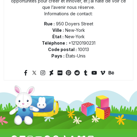
opportunités pour créer et innover, et j’ai hâte de voir ce
que l’avenir nous réserve.
Informations de contact:
Rue :
950 Doyers Street
Ville :
New-York
État :
New-York
Téléphone :
+12120190231
Code postal :
10013
Pays :
États-Unis