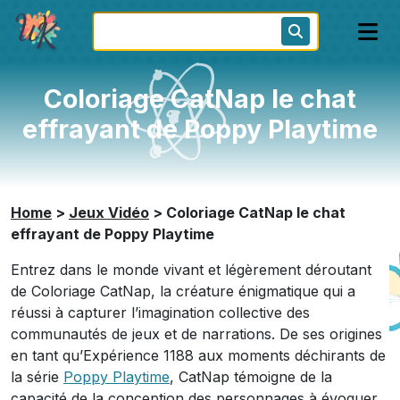
Coloriage CatNap le chat
effrayant de Poppy Playtime
Home
>
Jeux Vidéo
>
Coloriage CatNap le chat
effrayant de Poppy Playtime
Entrez dans le monde vivant et légèrement déroutant
de Coloriage CatNap, la créature énigmatique qui a
réussi à capturer l’imagination collective des
communautés de jeux et de narrations. De ses origines
en tant qu’Expérience 1188 aux moments déchirants de
la série
Poppy Playtime
, CatNap témoigne de la
capacité de la conception des personnages à évoquer