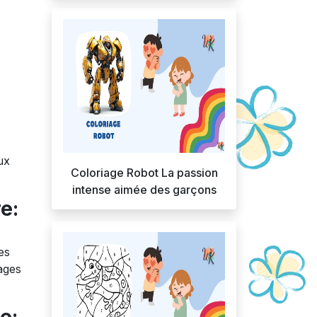
ux
Coloriage Robot La passion
intense aimée des garçons
e:
es
ages