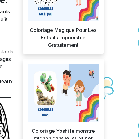
e:
fants
qu’à
Coloriage Magique Pour Les
Enfants Imprimable
Gratuitement
nfants,
pages
se
âteaux
Coloriage Yoshi le monstre
mignon dans le jeu Super