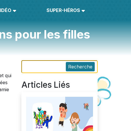
IDÉO
SUPER-HÉROS
s pour les filles
Recherche
t qui
rées
Articles Liés
 amie