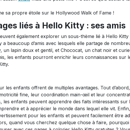
même sa propre étoile sur le Hollywood Walk of Fame !
ges liés à Hello Kitty : ses amis
 peuvent également explorer un sous-thème lié à Hello Kitty 
itty a beaucoup d’amis avec lesquels elle partage de nombre
un lapin doux et gentil, et Chococat, un chat noir et curi
is, les enfants pourront enrichir leurs connaissances sur l
tty.
ur les enfants offrent de multiples avantages. Tout d’abord,
otricité fine, leur coordination main-œil et leur concentra
lus, les enfants peuvent apprendre des faits intéressants sur
mprendre et à apprécier le monde dans lequel elle vit. Enfin
ivertissement pour les enfants et peuvent facilement être a
 Alors, quand vous cherchez quelque chose à faire, pourquoi
muser avec ces pages à colorier Hello Kitty gratuites ? Vou