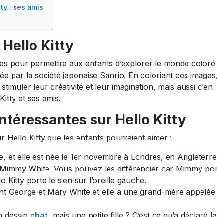
tty : ses amis
Hello Kitty
s pour permettre aux enfants d’explorer le monde coloré 
éée par la société japonaise Sanrio. En coloriant ces images,
imuler leur créativité et leur imagination, mais aussi d’en
itty et ses amis.
ntéressantes sur Hello Kitty
r Hello Kitty que les enfants pourraient aimer :
te, et elle est née le 1er novembre à Londres, en Angleterre
e Mimmy White. Vous pouvez les différencier car Mimmy po
o Kitty porte le sien sur l’oreille gauche.
sont George et Mary White et elle a une grand-mère appelée
un dessin
chat
, mais une petite fille ? C’est ce qu’a déclaré la