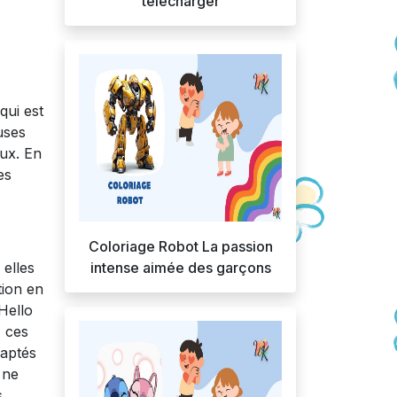
télécharger
qui est
uses
eux. En
es
Coloriage Robot La passion
 elles
intense aimée des garçons
tion en
 Hello
, ces
daptés
 ne
s