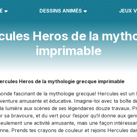
É
DESSINS ANIMÉS
JEUX V
cules Heros de la myth
imprimable
ercules Heros de la mythologie grecque imprimable
monde fascinant de la mythologie grecque! Hercules est un
aventure amusante et éducative. Imagine-toi avec ta boîte d
e la lumière aux scènes de ses légendaires douze travaux. P
r sa bravoure, et du vert pour l’espoir qu’il donne aux gen
 seulement une activité amusante, mais une façon intéressa
ienne. Prends tes crayons de couleur et rejoins Hercules da