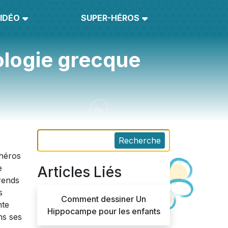
IDÉO
SUPER-HÉROS
ologie grecque
Recherche
 héros
e
Articles Liés
rends
s
Comment dessiner Un
nte
Hippocampe pour les enfants
ns ses