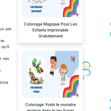
Coloriage Magique Pour Les
eux par
Enfants Imprimable
Gratuitement
ne.
qu’il
r ses
e
venus
Coloriage Yoshi le monstre
e
mignon dans le jeu Super