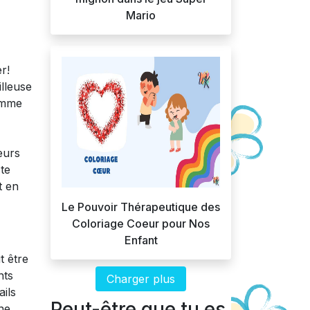
Mario
r!
lleuse
comme
eurs
te
t en
Le Pouvoir Thérapeutique des
Coloriage Coeur pour Nos
Enfant
t être
nts
Charger plus
ails
Peut-être que tu es
une