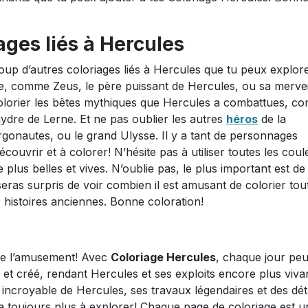
ages liés à Hercules
coup d’autres coloriages liés à Hercules que tu peux explore
pe, comme Zeus, le père puissant de Hercules, ou sa mervei
colorier les bêtes mythiques que Hercules a combattues, 
hydre de Lerne. Et ne pas oublier les autres
héros
de la
onautes, ou le grand Ulysse. Il y a tant de personnages
écouvrir et à colorer! N’hésite pas à utiliser toutes les coul
lus belles et vives. N’oublie pas, le plus important est de 
eras surpris de voir combien il est amusant de colorier tou
 histoires anciennes. Bonne coloration!
n de l’amusement! Avec
Coloriage Hercules
, chaque jour peu
 et créé, rendant Hercules et ses exploits encore plus viva
 incroyable de Hercules, ses travaux légendaires et des dét
 y a toujours plus à explorer! Chaque page de coloriage est 