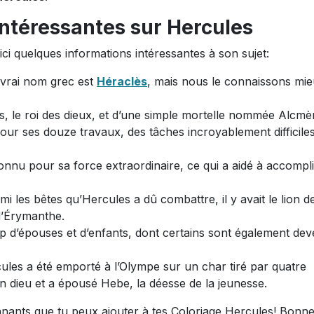
ntéressantes sur Hercules
ci quelques informations intéressantes à son sujet:
vrai nom grec est
Héraclès
, mais nous le connaissons mi
us, le roi des dieux, et d’une simple mortelle nommée Alcmè
ur ses douze travaux, des tâches incroyablement difficiles 
onnu pour sa force extraordinaire, ce qui a aidé à accompli
i les bêtes qu’Hercules a dû combattre, il y avait le lion d
d’Érymanthe.
d’épouses et d’enfants, dont certains sont également de
les a été emporté à l’Olympe sur un char tiré par quatre
n dieu et a épousé Hebe, la déesse de la jeunesse.
nnants que tu peux ajouter à tes Coloriage Hercules! Bonn