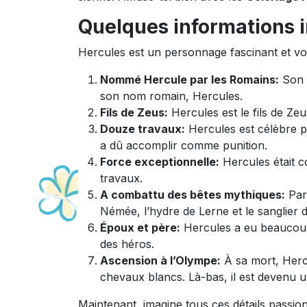
Quelques informations i
Hercules est un personnage fascinant et voi
Nommé Hercule par les Romains:
Son 
son nom romain, Hercules.
Fils de Zeus:
Hercules est le fils de Ze
Douze travaux:
Hercules est célèbre po
a dû accomplir comme punition.
Force exceptionnelle:
Hercules était c
travaux.
A combattu des bêtes mythiques:
Parm
Némée, l’hydre de Lerne et le sanglier 
Époux et père:
Hercules a eu beaucoup 
des héros.
Ascension à l’Olympe:
À sa mort, Hercu
chevaux blancs. Là-bas, il est devenu u
Maintenant, imagine tous ces détails passio