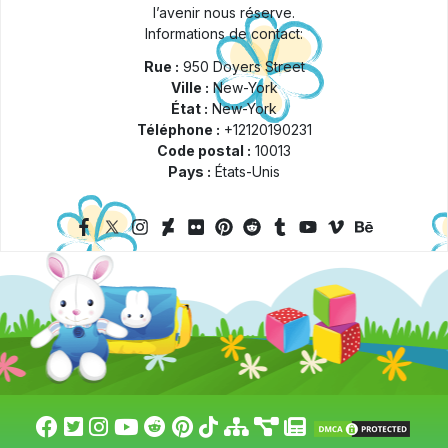
l’avenir nous réserve.
Informations de contact:
Rue :
950 Doyers Street
Ville :
New-York
État :
New-York
Téléphone :
+12120190231
Code postal :
10013
Pays :
États-Unis