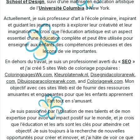
School of Design
, suivi d’une maîtrise en éducation artistique
de l’
Université Columbia
à New York.
Actuellement, je suis professeur d’art à l’école primaire, inspirant
et guidant les jeunes esprits à explorer leur créativité et leur
imagination. Je crois que l’éducation artistique est un aspect
essentiel d’une éducation complète et peut être utilisée pour
enseigner aux enfants des compétences précieuses et des
leçons de vie importantes.
En dehors du travail, je suis un professionnel averti du «
SEO
»
et j’ai créé 5 sites Web de coloriage populaires :
ColoringpagesWk.com
,
Kleurplatenwk.nl
,
Disegnidacolorarewk.
com
,
Dibujosparacolorearwk.com
, and
Coloriagewk.com
. Mon
objectif avec ces sites Web est de fournir des ressources
amusantes et engageantes pour que les enfants apprennent
l’art tout en s’amusant.
Je suis passionné par l’utilisation de mes talents et de mon
expertise pour avoir un impact positif sur le monde, et je crois
que l’éducation et les arts sont les clés pour atteindre cet
objectif. Je suis toujours à la recherche de nouvelles
opportunités pour créer et innover, et j’ai hâte de voir ce que