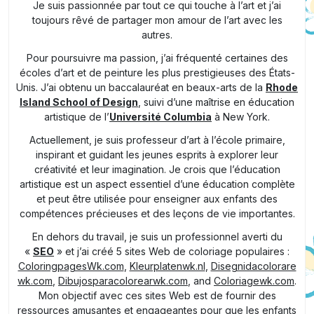
Je suis passionnée par tout ce qui touche à l’art et j’ai
toujours rêvé de partager mon amour de l’art avec les
autres.
Pour poursuivre ma passion, j’ai fréquenté certaines des
écoles d’art et de peinture les plus prestigieuses des États-
Unis. J’ai obtenu un baccalauréat en beaux-arts de la
Rhode
Island School of Design
, suivi d’une maîtrise en éducation
artistique de l’
Université Columbia
à New York.
Actuellement, je suis professeur d’art à l’école primaire,
inspirant et guidant les jeunes esprits à explorer leur
créativité et leur imagination. Je crois que l’éducation
artistique est un aspect essentiel d’une éducation complète
et peut être utilisée pour enseigner aux enfants des
compétences précieuses et des leçons de vie importantes.
En dehors du travail, je suis un professionnel averti du
«
SEO
» et j’ai créé 5 sites Web de coloriage populaires :
ColoringpagesWk.com
,
Kleurplatenwk.nl
,
Disegnidacolorare
wk.com
,
Dibujosparacolorearwk.com
, and
Coloriagewk.com
.
Mon objectif avec ces sites Web est de fournir des
ressources amusantes et engageantes pour que les enfants