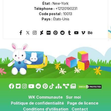
État :
New-York
Téléphone :
+12120190231
Code postal :
10013
Pays :
États-Unis
WK Communaute
Sur moi
Politique de confidentialité
Page de licence
Conditions d’utilisation
Contact