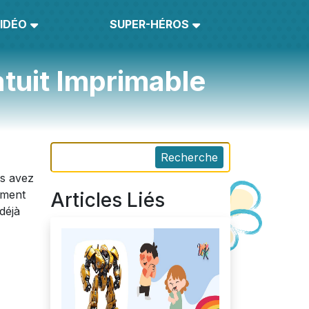
IDÉO
SUPER-HÉROS
tuit Imprimable
Recherche
us avez
ément
Articles Liés
déjà