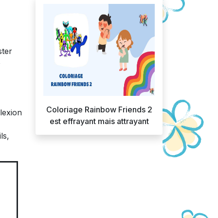
ster
e
Coloriage Rainbow Friends 2
lexion
est effrayant mais attrayant
ls,