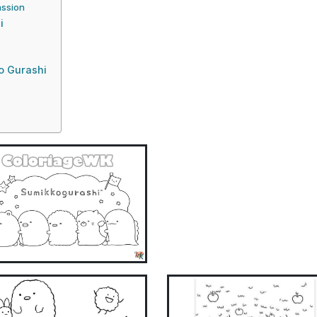
assion
i
ko Gurashi