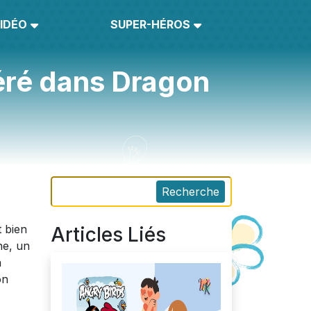
IDÉO
SUPER-HÉROS
éré dans Dragon
Recherche
t bien
Articles Liés
ne, un
à
on