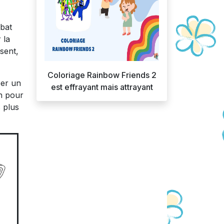
 bat
 la
sent,
Coloriage Rainbow Friends 2
per un
est effrayant mais attrayant
on pour
s plus