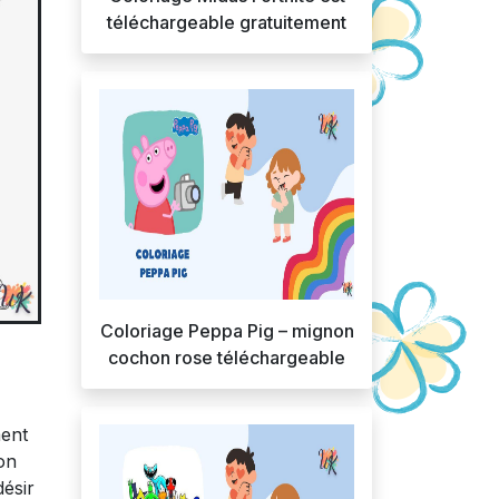
téléchargeable gratuitement
Coloriage Peppa Pig – mignon
cochon rose téléchargeable
ment
son
désir