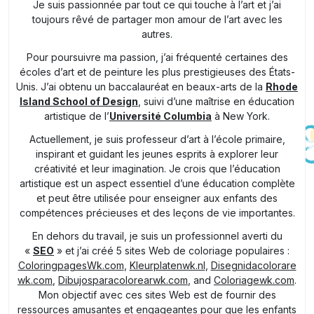
Je suis passionnée par tout ce qui touche à l’art et j’ai
toujours rêvé de partager mon amour de l’art avec les
autres.
Pour poursuivre ma passion, j’ai fréquenté certaines des
écoles d’art et de peinture les plus prestigieuses des États-
Unis. J’ai obtenu un baccalauréat en beaux-arts de la
Rhode
Island School of Design
, suivi d’une maîtrise en éducation
artistique de l’
Université Columbia
à New York.
Actuellement, je suis professeur d’art à l’école primaire,
inspirant et guidant les jeunes esprits à explorer leur
créativité et leur imagination. Je crois que l’éducation
artistique est un aspect essentiel d’une éducation complète
et peut être utilisée pour enseigner aux enfants des
compétences précieuses et des leçons de vie importantes.
En dehors du travail, je suis un professionnel averti du
«
SEO
» et j’ai créé 5 sites Web de coloriage populaires :
ColoringpagesWk.com
,
Kleurplatenwk.nl
,
Disegnidacolorare
wk.com
,
Dibujosparacolorearwk.com
, and
Coloriagewk.com
.
Mon objectif avec ces sites Web est de fournir des
ressources amusantes et engageantes pour que les enfants