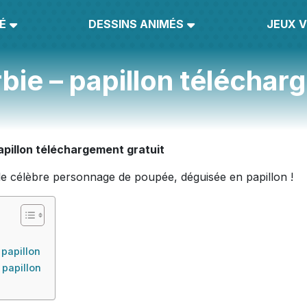
É
DESSINS ANIMÉS
JEUX V
bie – papillon téléchar
apillon téléchargement gratuit
, le célèbre personnage de poupée, déguisée en papillon !
 papillon
 papillon