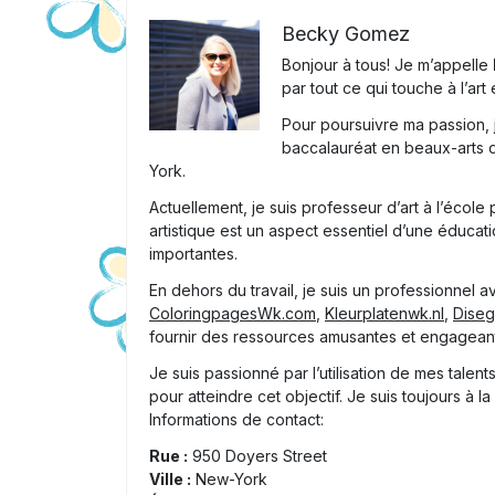
Becky Gomez
Bonjour à tous! Je m’appelle
par tout ce qui touche à l’art
Pour poursuivre ma passion, j
baccalauréat en beaux-arts 
York.
Actuellement, je suis professeur d’art à l’école p
artistique est un aspect essentiel d’une éduca
importantes.
En dehors du travail, je suis un professionnel a
ColoringpagesWk.com
,
Kleurplatenwk.nl
,
Diseg
fournir des ressources amusantes et engageante
Je suis passionné par l’utilisation de mes talent
pour atteindre cet objectif. Je suis toujours à 
Informations de contact:
Rue :
950 Doyers Street
Ville :
New-York