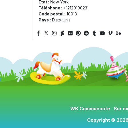
État :
New-York
Téléphone :
+12120190231
Code postal :
10013
Pays :
États-Unis
WK Communaute
Sur m
Copyright © 2026