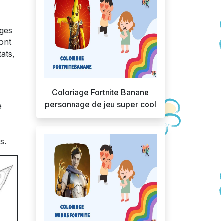
ages
ront
tats,
Coloriage Fortnite Banane
personnage de jeu super cool
e
s.