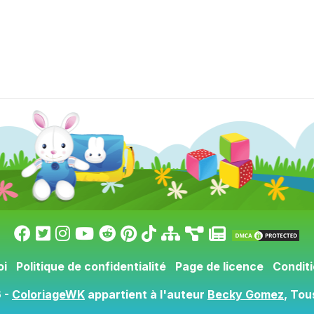
oi
Politique de confidentialité
Page de licence
Conditi
 -
ColoriageWK
appartient à l'auteur
Becky Gomez
, Tou