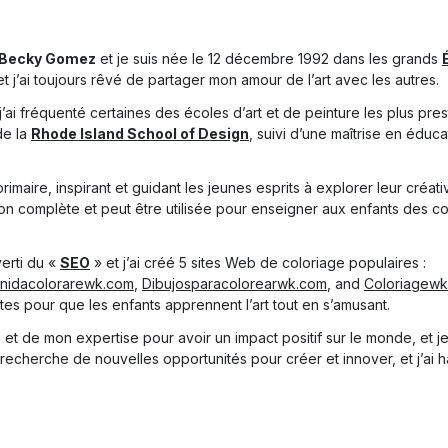
Becky Gomez
et je suis née le 12 décembre 1992 dans les grands
 et j’ai toujours rêvé de partager mon amour de l’art avec les autres.
’ai fréquenté certaines des écoles d’art et de peinture les plus pres
de la
Rhode Island School of Design
, suivi d’une maîtrise en éducat
rimaire, inspirant et guidant les jeunes esprits à explorer leur créati
tion complète et peut être utilisée pour enseigner aux enfants des
verti du «
SEO
» et j’ai créé 5 sites Web de coloriage populaires :
nidacolorarewk.com
,
Dibujosparacolorearwk.com
, and
Coloriagew
s pour que les enfants apprennent l’art tout en s’amusant.
s et de mon expertise pour avoir un impact positif sur le monde, et je 
la recherche de nouvelles opportunités pour créer et innover, et j’ai 