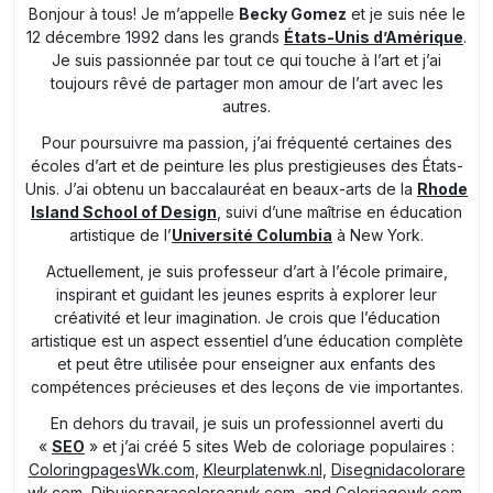
Bonjour à tous! Je m’appelle
Becky Gomez
et je suis née le
12 décembre 1992 dans les grands
États-Unis d’Amérique
.
Je suis passionnée par tout ce qui touche à l’art et j’ai
toujours rêvé de partager mon amour de l’art avec les
autres.
Pour poursuivre ma passion, j’ai fréquenté certaines des
écoles d’art et de peinture les plus prestigieuses des États-
Unis. J’ai obtenu un baccalauréat en beaux-arts de la
Rhode
Island School of Design
, suivi d’une maîtrise en éducation
artistique de l’
Université Columbia
à New York.
Actuellement, je suis professeur d’art à l’école primaire,
inspirant et guidant les jeunes esprits à explorer leur
créativité et leur imagination. Je crois que l’éducation
artistique est un aspect essentiel d’une éducation complète
et peut être utilisée pour enseigner aux enfants des
compétences précieuses et des leçons de vie importantes.
En dehors du travail, je suis un professionnel averti du
«
SEO
» et j’ai créé 5 sites Web de coloriage populaires :
ColoringpagesWk.com
,
Kleurplatenwk.nl
,
Disegnidacolorare
wk.com
,
Dibujosparacolorearwk.com
, and
Coloriagewk.com
.