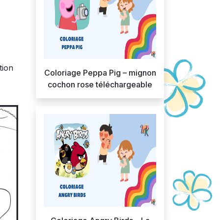
tion
Coloriage Peppa Pig – mignon
cochon rose téléchargeable