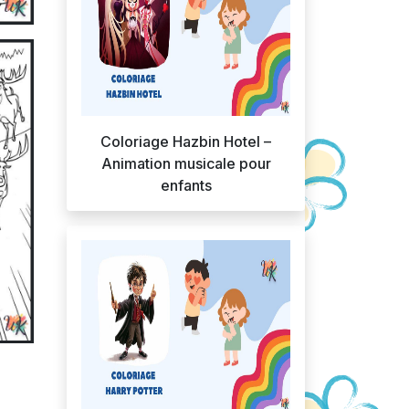
Coloriage Hazbin Hotel –
Animation musicale pour
enfants