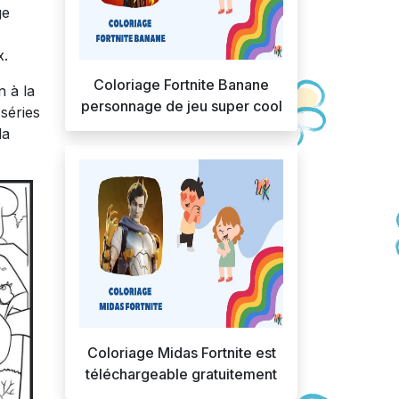
ge
x.
Coloriage Fortnite Banane
n à la
personnage de jeu super cool
 séries
la
Coloriage Midas Fortnite est
téléchargeable gratuitement