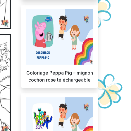
Coloriage Peppa Pig – mignon
cochon rose téléchargeable