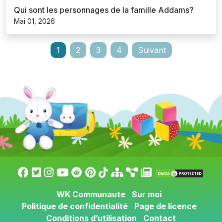
Qui sont les personnages de la famille Addams?
Mai 01, 2026
Pagination
1
2
3
4
Suivant
des
publications
WK Communaute
Sur moi
Politique de confidentialité
Page de licence
Conditions d’utilisation
Contact