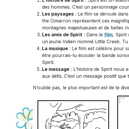
L’histoire de Spirit
: Spirit est un étalo
des hommes. C’est un personnage courag
Les paysages
: Le film se déroule dans 
the Cimarron représentent ces magnifiq
montagnes majestueuses et de belles riv
Les amis de Spirit
: Dans le
film
, Spiri
un jeune Indien nommé Little Creek. Tu 
La musique
: Le film est célèbre pour
être pourrais-tu écouter la bande sonor
Spirit.
Le message
: L’histoire de Spirit nous 
aux défis. C’est un message positif que 
N’oublie pas, le plus important est de te dive