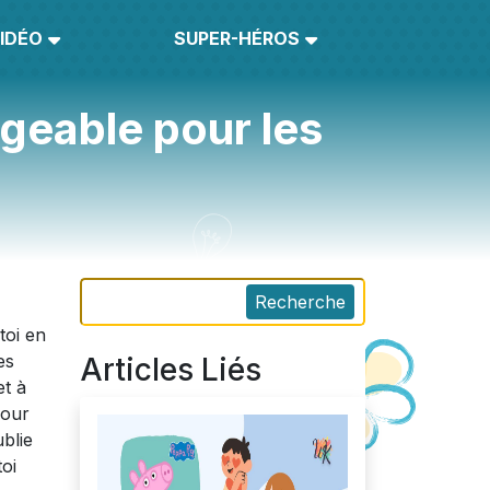
IDÉO
SUPER-HÉROS
rgeable pour les
Recherche
toi en
es
Articles Liés
et à
pour
ublie
toi