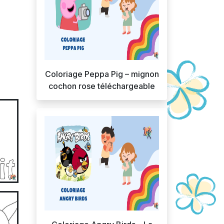
Coloriage Peppa Pig – mignon
cochon rose téléchargeable