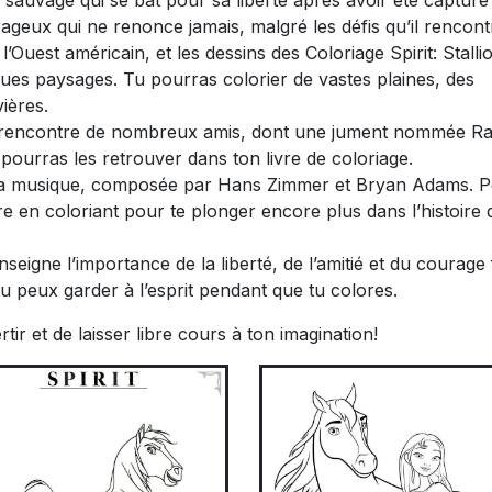
n sauvage qui se bat pour sa liberté après avoir été capturé
eux qui ne renonce jamais, malgré les défis qu’il rencont
l’Ouest américain, et les dessins des Coloriage Spirit: Stalli
ues paysages. Tu pourras colorier de vastes plaines, des
ières.
t rencontre de nombreux amis, dont une jument nommée Ra
pourras les retrouver dans ton livre de coloriage.
 sa musique, composée par Hans Zimmer et Bryan Adams. P
e en coloriant pour te plonger encore plus dans l’histoire 
enseigne l’importance de la liberté, de l’amitié et du courage
tu peux garder à l’esprit pendant que tu colores.
rtir et de laisser libre cours à ton imagination!