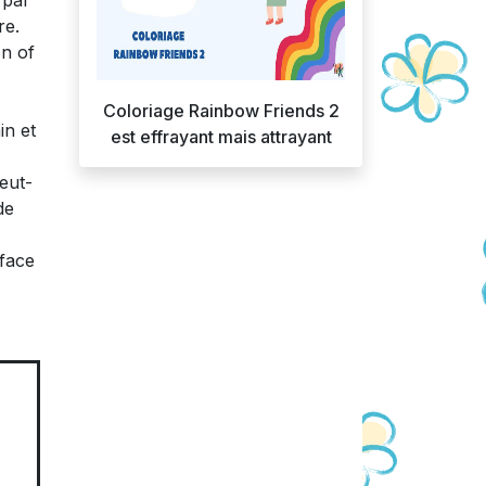
 par
re.
on of
Coloriage Rainbow Friends 2
in et
est effrayant mais attrayant
eut-
de
 face