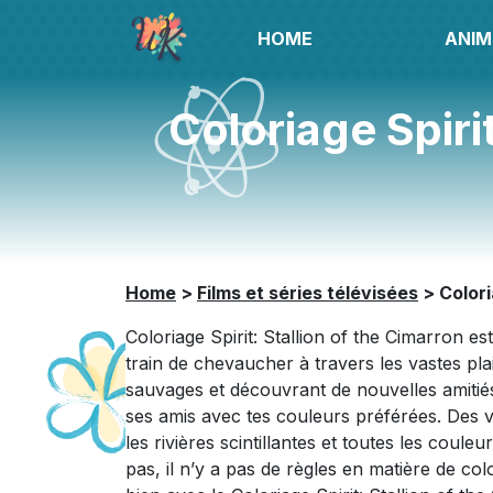
HOME
ANIM
Coloriage Spiri
Home
>
Films et séries télévisées
>
Colori
Coloriage Spirit: Stallion of the Cimarron e
train de chevaucher à travers les vastes pla
sauvages et découvrant de nouvelles amitiés
ses amis avec tes couleurs préférées. Des v
les rivières scintillantes et toutes les coule
pas, il n’y a pas de règles en matière de col